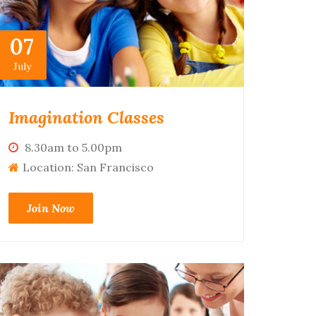
07
July
Imagination Classes
8.30am to 5.00pm
Location: San Francisco
Join Now