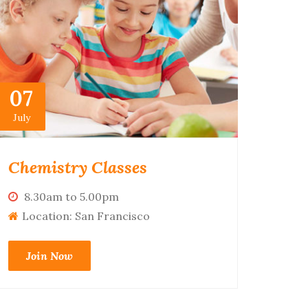
07
July
Chemistry Classes
8.30am to 5.00pm
Location: San Francisco
Join Now