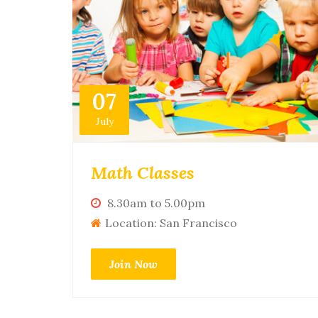
07
July
Math Classes
8.30am to 5.00pm
Location: San Francisco
Join Now