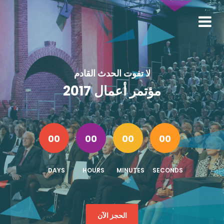
لا تفوت الحدث القادم
مؤتمر أعمال 2017
00
00
00
00
DAYS
HOURS
MINUTES
SECONDS
الحجز الآن